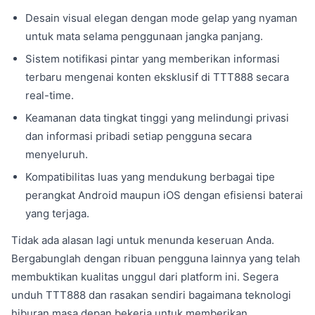
Desain visual elegan dengan mode gelap yang nyaman
untuk mata selama penggunaan jangka panjang.
Sistem notifikasi pintar yang memberikan informasi
terbaru mengenai konten eksklusif di TTT888 secara
real-time.
Keamanan data tingkat tinggi yang melindungi privasi
dan informasi pribadi setiap pengguna secara
menyeluruh.
Kompatibilitas luas yang mendukung berbagai tipe
perangkat Android maupun iOS dengan efisiensi baterai
yang terjaga.
Tidak ada alasan lagi untuk menunda keseruan Anda.
Bergabunglah dengan ribuan pengguna lainnya yang telah
membuktikan kualitas unggul dari platform ini. Segera
unduh TTT888 dan rasakan sendiri bagaimana teknologi
hiburan masa depan bekerja untuk memberikan