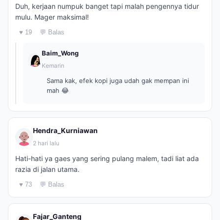
Duh, kerjaan numpuk banget tapi malah pengennya tidur
mulu. Mager maksimal!
♥ 19
💬 Balas
Baim_Wong
Kemarin
Sama kak, efek kopi juga udah gak mempan ini
mah 😂
Hendra_Kurniawan
2 hari lalu
Hati-hati ya gaes yang sering pulang malem, tadi liat ada
razia di jalan utama.
♥ 73
💬 Balas
Fajar_Ganteng