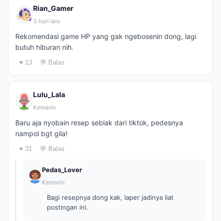
Rian_Gamer
3 hari lalu
Rekomendasi game HP yang gak ngebosenin dong, lagi
butuh hiburan nih.
♥ 13
💬 Balas
Lulu_Lala
Kemarin
Baru aja nyobain resep seblak dari tiktok, pedesnya
nampol bgt gila!
♥ 31
💬 Balas
Pedas_Lover
Kemarin
Bagi resepnya dong kak, laper jadinya liat
postingan ini.