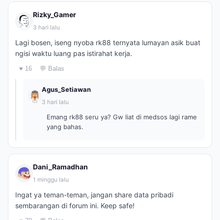
Rizky_Gamer
3 hari lalu
Lagi bosen, iseng nyoba rk88 ternyata lumayan asik buat
ngisi waktu luang pas istirahat kerja.
♥ 16
💬 Balas
Agus_Setiawan
3 hari lalu
Emang rk88 seru ya? Gw liat di medsos lagi rame
yang bahas.
Dani_Ramadhan
1 minggu lalu
Ingat ya teman-teman, jangan share data pribadi
sembarangan di forum ini. Keep safe!