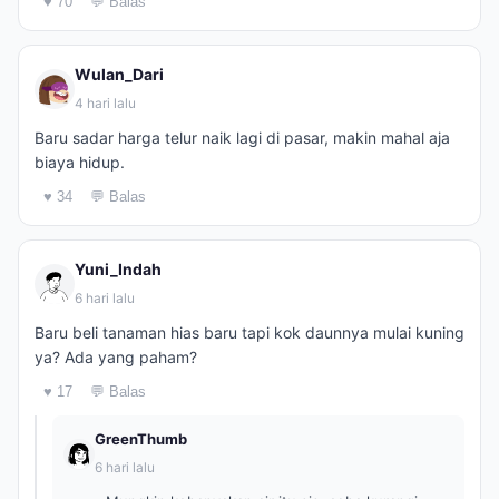
♥ 70
💬 Balas
Wulan_Dari
4 hari lalu
Baru sadar harga telur naik lagi di pasar, makin mahal aja
biaya hidup.
♥ 34
💬 Balas
Yuni_Indah
6 hari lalu
Baru beli tanaman hias baru tapi kok daunnya mulai kuning
ya? Ada yang paham?
♥ 17
💬 Balas
GreenThumb
6 hari lalu