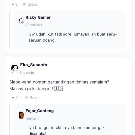
♥ 9
💬 Balas
Rizky_Gamer
2 hari lalu
Gw udah ikut tadi sore, lumayan lah buat seru-
seruan doang.
Eko_Susanto
Kemarin
Siapa yang nonton pertandingan timnas semalam?
Mainnya gokil banget! 🇮🇩
♥ 52
💬 Balas
Fajar_Ganteng
Kemarin
Iya bro, gol terakhirnya bener-bener gak
disangka!