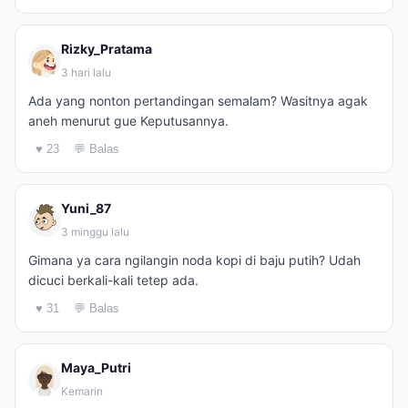
Rizky_Pratama
3 hari lalu
Ada yang nonton pertandingan semalam? Wasitnya agak
aneh menurut gue Keputusannya.
♥ 23
💬 Balas
Yuni_87
3 minggu lalu
Gimana ya cara ngilangin noda kopi di baju putih? Udah
dicuci berkali-kali tetep ada.
♥ 31
💬 Balas
Maya_Putri
Kemarin