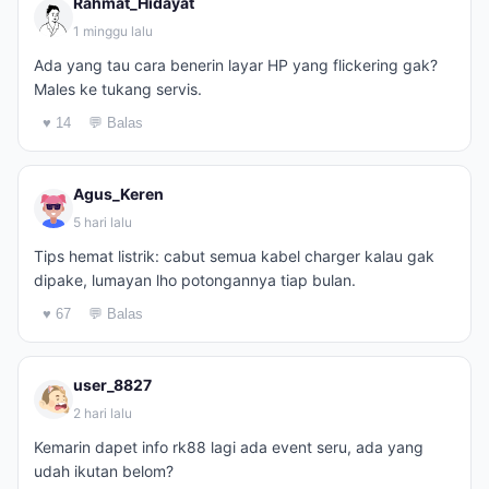
Rahmat_Hidayat
1 minggu lalu
Ada yang tau cara benerin layar HP yang flickering gak?
Males ke tukang servis.
♥ 14
💬 Balas
Agus_Keren
5 hari lalu
Tips hemat listrik: cabut semua kabel charger kalau gak
dipake, lumayan lho potongannya tiap bulan.
♥ 67
💬 Balas
user_8827
2 hari lalu
Kemarin dapet info rk88 lagi ada event seru, ada yang
udah ikutan belom?