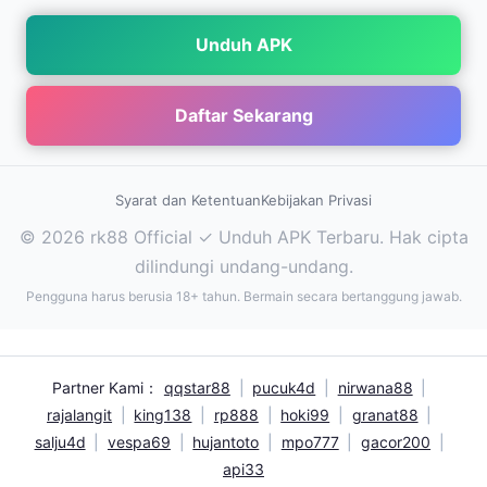
Unduh APK
Daftar Sekarang
Syarat dan Ketentuan
Kebijakan Privasi
© 2026 rk88 Official ✓ Unduh APK Terbaru. Hak cipta
dilindungi undang-undang.
Pengguna harus berusia 18+ tahun. Bermain secara bertanggung jawab.
Partner Kami：
qqstar88
|
pucuk4d
|
nirwana88
|
rajalangit
|
king138
|
rp888
|
hoki99
|
granat88
|
salju4d
|
vespa69
|
hujantoto
|
mpo777
|
gacor200
|
api33