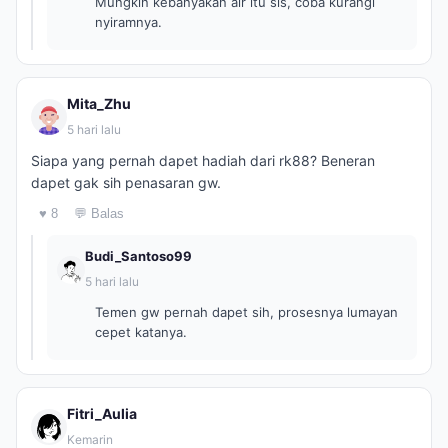
Mungkin kebanyakan air itu sis, coba kurangi
nyiramnya.
Mita_Zhu
5 hari lalu
Siapa yang pernah dapet hadiah dari rk88? Beneran
dapet gak sih penasaran gw.
♥ 8
💬 Balas
Budi_Santoso99
5 hari lalu
Temen gw pernah dapet sih, prosesnya lumayan
cepet katanya.
Fitri_Aulia
Kemarin