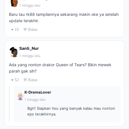
1 minggu lalu
Baru tau rk88 tampilannya sekarang makin oke ya setelah
update terakhir.
♥ 15
💬 Balas
Santi_Nur
1 minggu lalu
Ada yang nonton drakor Queen of Tears? Bikin mewek
parah gak sih?
♥ 52
💬 Balas
K-DramaLover
1 minggu lalu
Bgt!! Siapkan tisu yang banyak kalau mau nonton
eps terakhirnya.