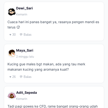
Dewi_Sari
Kemarin
Cuaca hari ini panas banget ya, rasanya pengen mandi es
terus 🥵
♥ 30
💬 Balas
Maya_Sari
2 minggu lalu
Kucing gue males bgt makan, ada yang tau merk
makanan kucing yang aromanya kuat?
♥ 26
💬 Balas
Adit_Sepeda
Kemarin
Tadi pagi gowes ke CFD, rame banget orang-orang udah